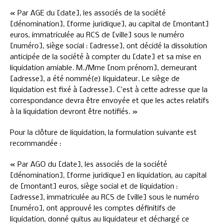
« Par AGE du [date], les associés de la société
[dénomination], [forme juridique], au capital de [montant]
euros, immatriculée au RCS de [ville] sous le numéro
[numéro], siège social : [adresse], ont décidé la dissolution
anticipée de la société à compter du [date] et sa mise en
liquidation amiable. M./Mme [nom prénom], demeurant
[adresse], a été nommé(e) liquidateur. Le siège de
liquidation est fixé à [adresse]. C’est à cette adresse que la
correspondance devra être envoyée et que les actes relatifs
à la liquidation devront être notifiés. »
Pour la clôture de liquidation, la formulation suivante est
recommandée :
« Par AGO du [date], les associés de la société
[dénomination], [forme juridique] en liquidation, au capital
de [montant] euros, siège social et de liquidation :
[adresse], immatriculée au RCS de [ville] sous le numéro
[numéro], ont approuvé les comptes définitifs de
liquidation, donné quitus au liquidateur et déchargé ce