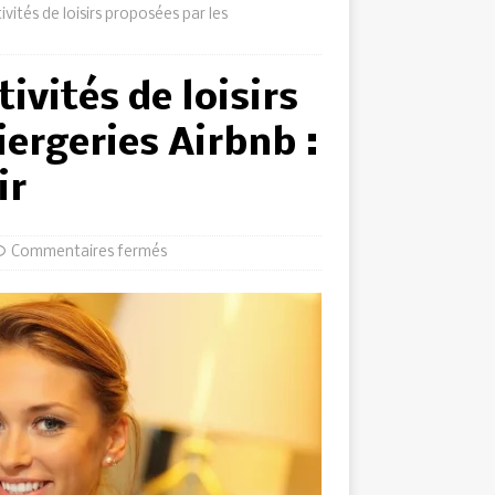
ités de loisirs proposées par les
ivités de loisirs
iergeries Airbnb :
ir
Commentaires fermés