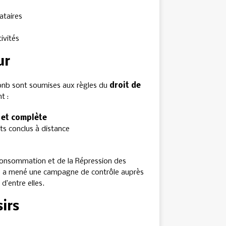
ataires
tivités
ur
irbnb sont soumises aux règles du
droit de
t :
 et complète
ts conclus à distance
 Consommation et de la Répression des
elle a mené une campagne de contrôle auprès
’entre elles.
sirs