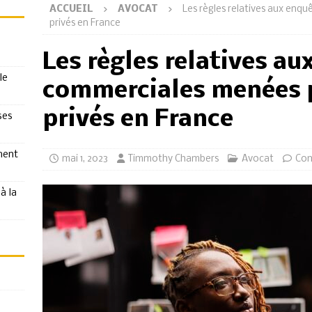
ACCUEIL
AVOCAT
Les règles relatives aux enq
privés en France
Les règles relatives au
le
commerciales menées p
privés en France
ses
ment
mai 1, 2023
Timmothy Chambers
Avocat
Com
à la