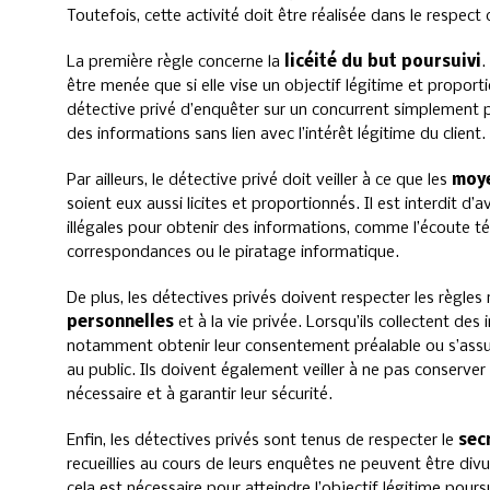
Toutefois, cette activité doit être réalisée dans le respect
La première règle concerne la
licéité du but poursuivi
.
être menée que si elle vise un objectif légitime et proportio
détective privé d’enquêter sur un concurrent simplement p
des informations sans lien avec l’intérêt légitime du client.
Par ailleurs, le détective privé doit veiller à ce que les
moye
soient eux aussi licites et proportionnés. Il est interdit d
illégales pour obtenir des informations, comme l’écoute té
correspondances ou le piratage informatique.
De plus, les détectives privés doivent respecter les règles 
personnelles
et à la vie privée. Lorsqu’ils collectent des 
notamment obtenir leur consentement préalable ou s’assur
au public. Ils doivent également veiller à ne pas conserv
nécessaire et à garantir leur sécurité.
Enfin, les détectives privés sont tenus de respecter le
sec
recueillies au cours de leurs enquêtes ne peuvent être divu
cela est nécessaire pour atteindre l’objectif légitime pours