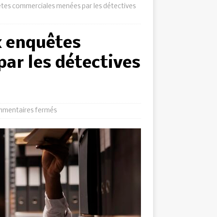
uêtes commerciales menées par les détectives
x enquêtes
ar les détectives
mentaires fermés