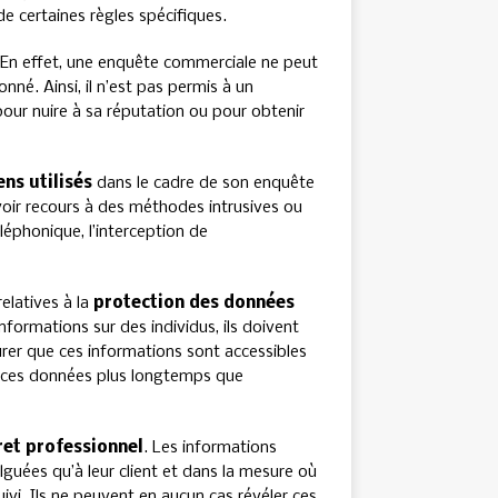
 de certaines règles spécifiques.
 En effet, une enquête commerciale ne peut
nné. Ainsi, il n’est pas permis à un
our nuire à sa réputation ou pour obtenir
ns utilisés
dans le cadre de son enquête
’avoir recours à des méthodes intrusives ou
léphonique, l’interception de
relatives à la
protection des données
informations sur des individus, ils doivent
er que ces informations sont accessibles
er ces données plus longtemps que
ret professionnel
. Les informations
lguées qu’à leur client et dans la mesure où
uivi. Ils ne peuvent en aucun cas révéler ces