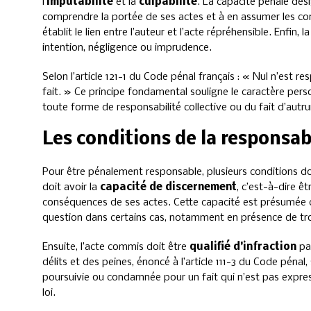
l’
imputabilité
et la
culpabilité
. La capacité pénale dés
comprendre la portée de ses actes et à en assumer les cons
établit le lien entre l’auteur et l’acte répréhensible. Enfin, l
intention, négligence ou imprudence.
Selon l’article 121-1 du Code pénal français : « Nul n’est
fait. » Ce principe fondamental souligne le caractère perso
toute forme de responsabilité collective ou du fait d’autru
Les conditions de la responsab
Pour être pénalement responsable, plusieurs conditions doi
doit avoir la
capacité de discernement
, c’est-à-dire ê
conséquences de ses actes. Cette capacité est présumée c
question dans certains cas, notamment en présence de t
Ensuite, l’acte commis doit être
qualifié d’infraction
par
délits et des peines, énoncé à l’article 111-3 du Code péna
poursuivie ou condamnée pour un fait qui n’est pas expr
loi.