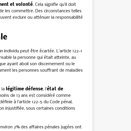
ent et volonté
. Cela signifie qu’il doit
 de les commettre. Des circonstances telles
peuvent exclure ou atténuer la responsabilité
le
n individu peut être écartée. L’article 122-1
able la personne qui était atteinte, au
que ayant aboli son discernement ou le
mment les personnes souffrant de maladies
, la
légitime défense
, l’
état de
moins de 13 ans est considéré comme
finie à l’article 122-5 du Code pénal,
 injustifiée, sous certaines conditions
 environ 2% des affaires pénales jugées ont