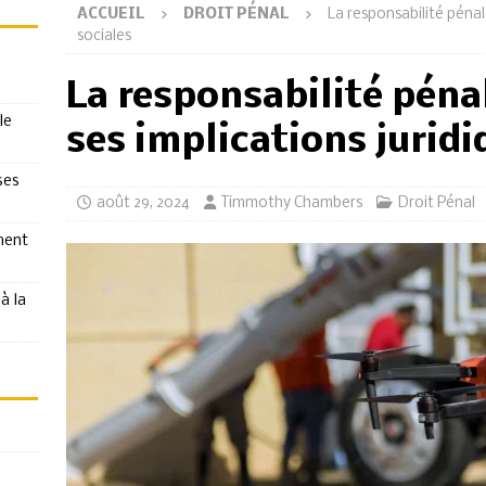
ACCUEIL
DROIT PÉNAL
La responsabilité pénal
sociales
La responsabilité péna
le
ses implications juridi
ses
août 29, 2024
Timmothy Chambers
Droit Pénal
ment
à la