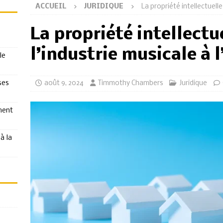
ACCUEIL
JURIDIQUE
La propriété intellectuelle
La propriété intellectu
l’industrie musicale à 
le
ses
août 9, 2024
Timmothy Chambers
Juridique
ment
à la