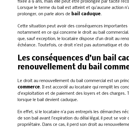
fixée à 9 ans, mais elle peut être prolongée par tacite re
Lorsque le terme du bail est atteint et qu’aucune action n’
prolonger, on parle alors de
bail caduque
.
Cette situation peut avoir des conséquences importantes su
notamment en ce qui concerne le droit au bail commercial. E
que, sauf exception, le locataire dispose d’un droit au reno
échéance. Toutefois, ce droit n’est pas automatique et doi
Les conséquences d’un bail cad
renouvellement du bail comme
Le droit au renouvellement du bail commercial est un prin
commerce
. Il est accordé au locataire qui remplit les c
d’exploitation et de paiement des loyers et des charges. T
lorsque le bail devient caduque.
En effet, si le locataire n’a pas entrepris les démarches 
de son bail avant l’expiration du délai légal, il peut se voi
propriétaire. Dans ce cas, il perd son droit au renouvellement