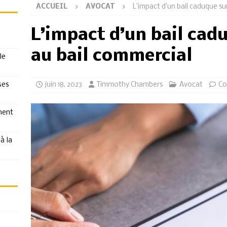
ACCUEIL
AVOCAT
L’impact d’un bail caduque sur
L’impact d’un bail cadu
au bail commercial
le
ses
juin 18, 2023
Timmothy Chambers
Avocat
Co
ment
à la