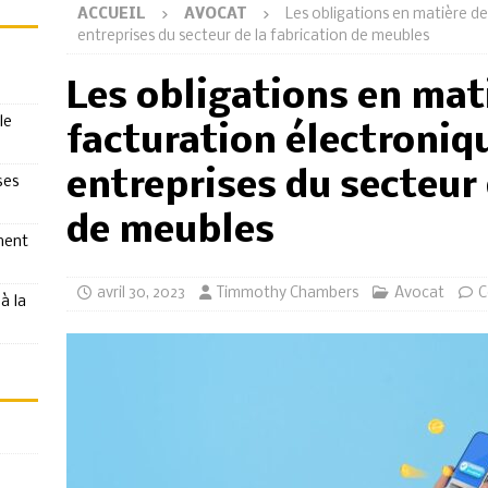
ACCUEIL
AVOCAT
Les obligations en matière de
entreprises du secteur de la fabrication de meubles
Les obligations en mat
le
facturation électroniq
entreprises du secteur 
ses
de meubles
ment
avril 30, 2023
Timmothy Chambers
Avocat
C
à la