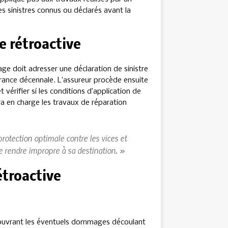
es sinistres connus ou déclarés avant la
e rétroactive
rage doit adresser une déclaration de sinistre
urance décennale. L’assureur procède ensuite
vérifier si les conditions d’application de
ndra en charge les travaux de réparation
protection optimale contre les vices et
le rendre impropre à sa destination. »
étroactive
 couvrant les éventuels dommages découlant