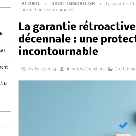
ACCUEIL
DROIT IMMOBILIER
La garantie rét
protection incontournable
La garantie rétroactive
le
décennale : une protec
incontournable
ses
ment
février 22, 2024
Timmothy Chambers
Droit Immo
à la